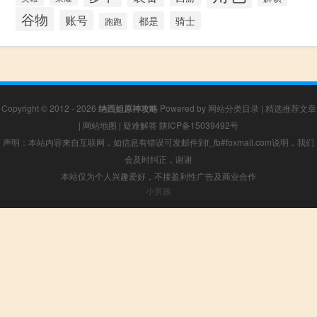
谷物
账号
都是
骑士
跑跑
Copyright © 2012 - 2026
纳西妲原神攻略
Powered by
网站分类目录
|
精选推荐文章
|
网站地图
|
疑难解答
陕ICP备15039492号
声明：本站内容来自互联网，如信息有错误可发邮件到f_fb#foxmail.com说明，我们
会及时纠正，谢谢
本站仅为个人兴趣爱好，不接盈利性广告及商业合作
小男孩