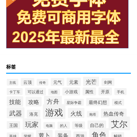
标签
光芒
元素
云顶
元气
剑网
主线
传奇
小游戏
属性
开原
可以通过
卡丁车
手机
地图
方舟
技能
攻略
最终幻想
星际争霸
模式
游戏
武器
火线
热血传奇
洛克
炮塔
艾尔
玩家
自己的
王国
等级
的人
电脑
角色
萝卜
装备
西游
解锁
英雄
荣耀