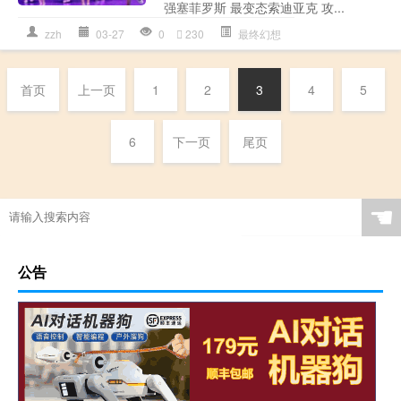
强塞菲罗斯 最变态索迪亚克 攻...
zzh
03-27
0
230
最终幻想
首页
上一页
1
2
3
4
5
6
下一页
尾页
☚
公告