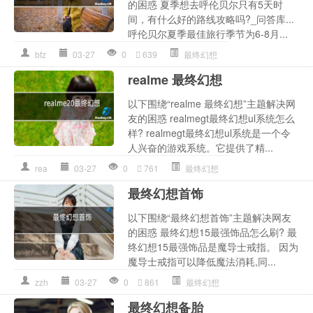
的困惑 夏季想去呼伦贝尔只有5天时
间，有什么好的路线攻略吗?_问答库...
呼伦贝尔夏季最佳旅行季节为6-8月...
bfz
03-27
0
639
最终幻想
realme 最终幻想
以下围绕“realme 最终幻想”主题解决网
友的困惑 realmegt最终幻想ul系统怎么
样? realmegt最终幻想ul系统是一个令
人兴奋的游戏系统。它提供了精...
rea
03-27
0
761
最终幻想
最终幻想首饰
以下围绕“最终幻想首饰”主题解决网友
的困惑 最终幻想15最强饰品怎么刷? 最
终幻想15最强饰品是魔导士戒指。 因为
魔导士戒指可以降低魔法消耗,同...
zzh
03-27
0
861
最终幻想
最终幻想备胎