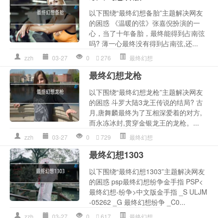
以下围绕“最终幻想备胎”主题解决网友
的困惑 《温暖的弦》张嘉倪扮演的一
心，当了十年备胎，最终能得到占南弦
吗? 薄一心最终没有得到占南弦,还...
zzh
03-27
0
276
最终幻想
最终幻想龙枪
以下围绕“最终幻想龙枪”主题解决网友
的困惑 斗罗大陆3龙王传说的结局? 古
月,唐舞麟最终为了互相深爱着的对方,
而永冻冰封,贯穿金银龙王的龙枪。...
zzh
03-27
0
729
最终幻想
最终幻想1303
以下围绕“最终幻想1303”主题解决网友
的困惑 psp最终幻想纷争金手指 PSP<
最终幻想-纷争>中文版金手指 _S ULJM
-05262 _G 最终幻想纷争 _C0...
zzh
03-27
0
617
最终幻想