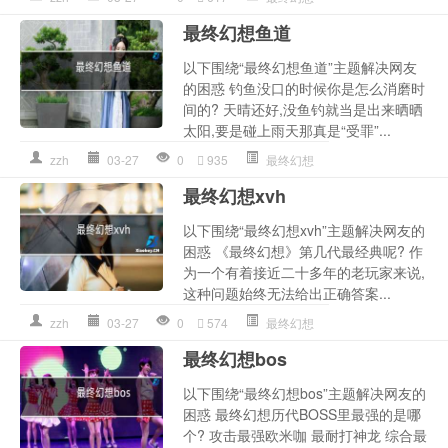
最终幻想鱼道
以下围绕“最终幻想鱼道”主题解决网友
的困惑 钓鱼没口的时候你是怎么消磨时
间的? 天晴还好,没鱼钓就当是出来晒晒
太阳,要是碰上雨天那真是“受罪”...
zzh
03-27
0
935
最终幻想
最终幻想xvh
以下围绕“最终幻想xvh”主题解决网友的
困惑 《最终幻想》第几代最经典呢? 作
为一个有着接近二十多年的老玩家来说,
这种问题始终无法给出正确答案...
zzh
03-27
0
574
最终幻想
最终幻想bos
以下围绕“最终幻想bos”主题解决网友的
困惑 最终幻想历代BOSS里最强的是哪
个? 攻击最强欧米咖 最耐打神龙 综合最