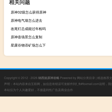
相关问题
原神32级怎么获得原神
原神电气墙怎么进去
改尾灯总成能过年检吗
原神壶场景怎么复制
星露谷物语矿场怎么下
Copyright © 2012 - 2026
纳西妲原神攻略
Powered by
网站分类目录
|
精选推荐
声明：本站内容来自互联网，如信息有错误可发邮件到f_fb#foxmail.com说明
本站仅为个人兴趣爱好，不接盈利性广告及商业合作