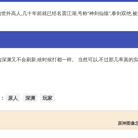
的世外高人,几十年前就已经名震江湖,号称“神剑仙猿”,拳剑双绝,
以内深渊又不会刷新,啥时候打都一样。 当然可以,不过那几率真的
：
原人
深渊
玩家
原神图像