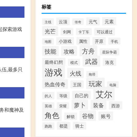
标签
元素
云顶
元气
主线
传奇
起探索游戏
光芒
剑网
可以通过
卡丁车
小游戏
属性
开原
手机
地图
方舟
技能
攻略
星际争霸
武器
最终幻想
洛克
模式
游戏
队伍,最多只
火线
炮塔
玩家
热血传奇
王国
电脑
艾尔
自己的
等级
的人
萝卜
装备
西游
英雄
荣耀
任务和魔神及
角色
谷物
账号
解锁
都是
骑士
跑跑