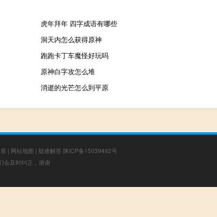
虎年拜年 四字成语有哪些
洞天内怎么获得原神
跑跑卡丁车魔怪好玩吗
原神白字攻怎么堆
消逝的光芒怎么到平原
文章
|
网站地图
|
疑难解答
陕ICP备15039492号
，我们会及时纠正，谢谢