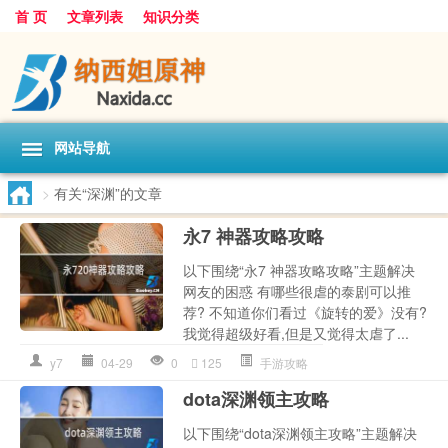
首 页
文章列表
知识分类
网站导航
>
有关“深渊”的文章
永7 神器攻略攻略
以下围绕“永7 神器攻略攻略”主题解决
网友的困惑 有哪些很虐的泰剧可以推
荐? 不知道你们看过《旋转的爱》没有?
我觉得超级好看,但是又觉得太虐了...
y7
04-29
0
125
手游攻略
dota深渊领主攻略
以下围绕“dota深渊领主攻略”主题解决