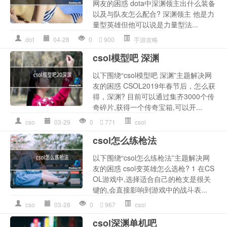
网友的困惑 dota中深渊领主出什么装备
以及与队友怎么配合? 深渊领主 他是力
量型英雄但他可以说是力量型法...
dot
04-28
0
900
手游攻略
csol模型吧 深渊
以下围绕“csol模型吧 深渊”主题解决网
友的困惑 CSOL2019年春节后，怎么获
得，深渊? 目前可以通过集齐3000个传
奇碎片,获得一个传奇宝箱,可以开...
cso
03-29
0
771
csol
csol怎么练枪法
以下围绕“csol怎么练枪法”主题解决网
友的困惑 csol变英雄怎么选枪? 1 在CS
OL游戏中,选择适合自己的枪支是很关
键的,会直接影响到游戏中的战斗表...
cso
03-28
0
967
csol
csol深渊单机吧