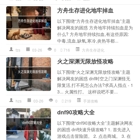
方舟生存进化地牢掉血
以下围绕“方舟生存进化地牢掉血”主题
解决网友的困惑 方舟地牢持续扣血是为
什么? 方舟地牢持续扣血,有这些原因:
中毒,流血,缺氧,寒冷,炎热等都...
fzs
03-26
0
716
方舟生存进化
火之深渊无限放怪攻略
以下围绕“火之深渊无限放怪攻略”主题
解决网友的困惑 dnf时空之门深渊怪无
限复活,打不死怎么办法?求高人指点 - 1
3... 火属性打。 这样说吧不要...
hzs
03-26
0
219
手游攻略
dnf90攻略大全
以下围绕“dnf90攻略大全”主题解决网友
的困惑 dnf快速升级攻略? 1. 首先进入
游戏点击冒险团。 2. 点击商城。 3. 在