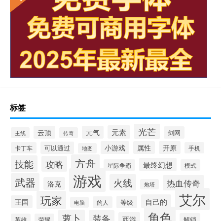
标签
光芒
元素
云顶
元气
剑网
主线
传奇
小游戏
属性
开原
可以通过
卡丁车
手机
地图
方舟
技能
攻略
最终幻想
星际争霸
模式
游戏
武器
火线
热血传奇
洛克
炮塔
艾尔
玩家
自己的
王国
等级
的人
电脑
角色
萝卜
装备
西游
解锁
英雄
荣耀