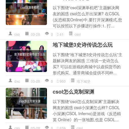
以下围绕“csol深渊单机吧”主题解决网
友的困惑 csol怎么开出深渊? 在CSOL
(反恐精英Online)中,要打开深渊模式,您
可以按照以下步骤进行操作:1. 打...
cso
03-28
0
41
csol
地下城堡3史诗传说怎么玩
以下围绕“地下城堡3史诗传说怎么玩”主
题解决网友的困惑 三传说一史诗怎么
买? 可以在游戏的商城中以虚拟货币的
形式购买。通常商城会提供不同种...
dxc
03-28
0
960
地下城堡
csol怎么克制深渊
以下围绕“csol怎么克制深渊”主题解决
网友的困惑 csol小深渊怎么样? CSOL
小深渊(CSOL Inferno)是游戏《反恐精
英 Online》的一张地图,也是 CSOL...
cso
03-28
0
659
csol