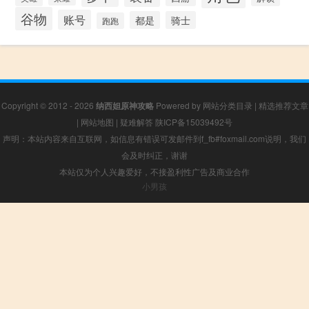
谷物
账号
都是
骑士
跑跑
Copyright © 2012 - 2026
纳西妲原神攻略
Powered by
网站分类目录
|
精选推荐文章
|
网站地图
|
疑难解答
陕ICP备15039492号
声明：本站内容来自互联网，如信息有错误可发邮件到f_fb#foxmail.com说明，我们
会及时纠正，谢谢
本站仅为个人兴趣爱好，不接盈利性广告及商业合作
小男孩