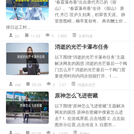
“春霖瀑布垂”出自唐代齐己的《假
山》。 “春霖瀑布垂”全诗 《假山》 唐
代 齐己 匡庐久别离，积翠杳天涯。 静
室曾图峭，幽亭复创奇。 典衣酬土价，
择日运工时...
jzc
11-23
0
893
文章列表
消逝的光芒卡瀑布任务
以下围绕“消逝的光芒卡瀑布任务”主题
解决网友的困惑 消逝的光芒最后一个阀
门怎么开? 消逝的光芒最后一个阀门需
要使用时间内同步技能打开。1. ...
xsd
03-25
0
57
消逝的光芒
原神怎么飞进密藏
以下围绕“原神怎么飞进密藏”主题解决
网友的困惑 原神在密藏中搜索怎么进
去? 1. 在游戏界面,点击地图 2. 点击如
图所示位置,点击传送 3. 往图市...
ysz
02-25
0
545
原神ol