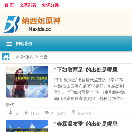
首 页
文章列表
知识分类
网站导航
>
有关“瀑布”的文章
“下如散雨足”的出处是哪里
“下如散雨足”出自唐代孟翔的《奉和郎
中游仙山四瀑布兼寄李吏部、包秘监判
官》。 “下如散雨足”全诗 《奉和郎中游
仙山四瀑布兼寄李吏部、包秘监判官》
唐代 ...
jzx
11-23
0
977
文章列表
“春霖瀑布垂”的出处是哪里