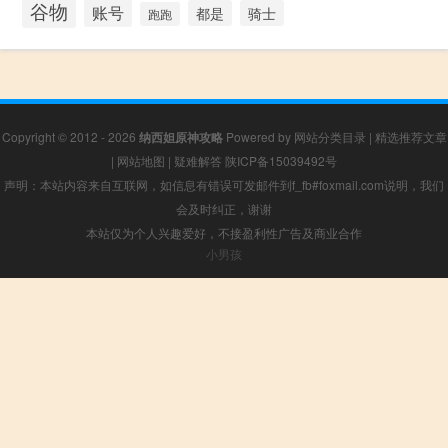
谷物
账号
都是
骑士
跑跑
Copyright © 2012 - 2026
纳西妲原神攻略
Powered by
网站分类目录
|
精选推荐文章
|
网站地图
|
疑难解答
陕ICP备15039492号
声明：本站内容来自互联网，如信息有错误可发邮件到f_fb#foxmail.com说明，我们
会及时纠正，谢谢
本站仅为个人兴趣爱好，不接盈利性广告及商业合作
小男孩