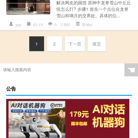
解决网友的困惑 原神中龙脊雪山中丘丘
怪怎么打? 步骤1 首先一个点位在龙脊
雪山和璃月的交界处。具体的位...
ysp
02-19
0
980
原神ol
1
2
下一页
尾页
☚
公告