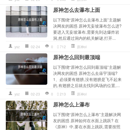
原神怎么去瀑布上面
以下围绕“原神怎么去瀑布上面”主题解
决网友的困惑 原神无妄坡瀑布怎么进?
要进入无妄坡瀑布,需要先到达爆炸岩
洞,然后通过洞内的机关解谜,打开...
ysz
02-24
0
712
原神ol
原神怎么回到最顶端
以下围绕“原神怎么回到最顶端”主题解
决网友的困惑 原神怎么去庙宇顶端?
1、必须要有翅膀,没有翅膀是飞不起来
的,有翅膀之后就去找到风场的位置,...
ysz
02-23
0
213
原神ol
原神怎么上瀑布
以下围绕“原神怎么上瀑布”主题解决网
友的困惑 原神如何在水面上跳跃? 在
《原神》中,要在水面上跳跃,需要按照