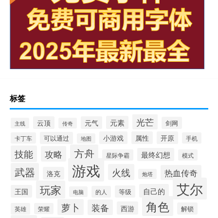
标签
光芒
元素
云顶
元气
剑网
主线
传奇
小游戏
属性
开原
可以通过
卡丁车
手机
地图
方舟
技能
攻略
最终幻想
星际争霸
模式
游戏
武器
火线
热血传奇
洛克
炮塔
艾尔
玩家
自己的
王国
等级
的人
电脑
角色
萝卜
装备
西游
解锁
英雄
荣耀