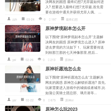
决网友的困惑 最终幻想7尤菲篇如何进
入? 想要进入最终幻想7尤菲篇,首先需
要在游戏中通关并获得尤菲人偶。 ...
zzh
03-24
0
197
最终幻想
原神梦境副本怎么开
以下围绕“原神梦境副本怎么开”主题解
决网友的困惑 原神梦境怎么进入? 原神
进去梦境的方法如下 1、玩家需要传送
到桓那兰那的七天神像那里,然后...
ysl
02-26
0
213
原神ol
原神祈愿池怎么去
以下围绕“原神祈愿池怎么去”主题解决
网友的困惑 原神怎么解锁祈愿池? 首先,
玩家需要进入游戏中的城镇或者城市,比
如蒲公英骑士团总部、璃月港等...
ysr
02-22
0
675
原神ol
原神怎么玩2023