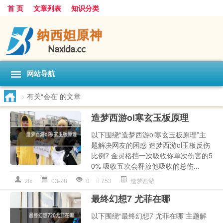
首 页
文章列表
知识分类
网站导航
>
有关“会在”的文章
造梦西游ol寒玄玉板原理
以下围绕“造梦西游ol寒玄玉板原理”主
题解决网友的困惑 造梦西游ol玉板反伤
比例? 金灵格挡一次吸收你单次伤害的5
0% 吸收五次会释放他吸收的总伤...
zlx
03-28
0
753
造梦西游
最终幻想7 尤菲在哪
以下围绕“最终幻想7 尤菲在哪”主题解