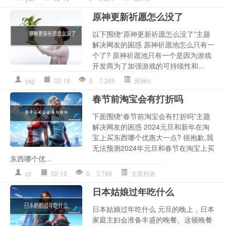
原神更新祈愿怎么没了
以下围绕“原神更新祈愿怎么没了”主题
解决网友的困惑 原神祈愿池怎么只有一
个了? 原神祈愿池只有一个是因为游戏
开发商为了加强游戏的可持续性和...
ysg
02-16
0
269
原神ol
春节前淘宝会有打折吗
下面围绕“春节前淘宝会有打折吗”主题
解决网友的困惑 2024元旦和新年在淘
宝上买东西哪个优惠大一点? 很抱歉,我
无法预测2024年元旦和春节在淘宝上买
东西哪个优...
cjr
02-13
0
799
文章列表
日本姑娘过年吃什么
日本姑娘过年吃什么 元旦的晚上，日本
家庭主妇会准备丰盛的晚餐。这顿晚餐