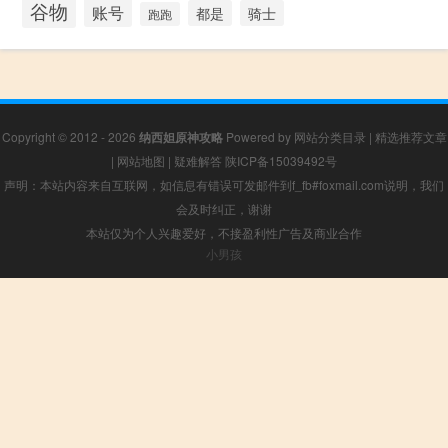
谷物
账号
都是
骑士
跑跑
Copyright © 2012 - 2026
纳西妲原神攻略
Powered by
网站分类目录
|
精选推荐文章
|
网站地图
|
疑难解答
陕ICP备15039492号
声明：本站内容来自互联网，如信息有错误可发邮件到f_fb#foxmail.com说明，我们
会及时纠正，谢谢
本站仅为个人兴趣爱好，不接盈利性广告及商业合作
小男孩