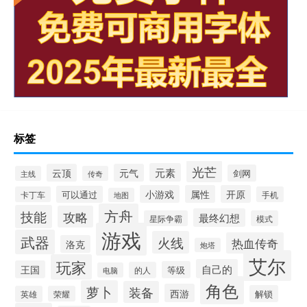
标签
光芒
元素
云顶
元气
剑网
主线
传奇
小游戏
属性
开原
可以通过
卡丁车
手机
地图
方舟
技能
攻略
最终幻想
星际争霸
模式
游戏
武器
火线
热血传奇
洛克
炮塔
艾尔
玩家
自己的
王国
等级
的人
电脑
角色
萝卜
装备
西游
解锁
英雄
荣耀