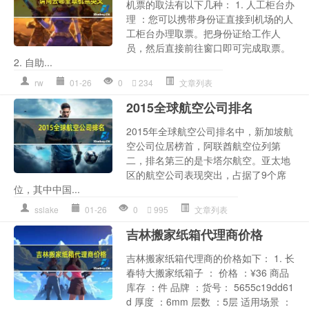
机票的取法有以下几种： 1. 人工柜台办
理 ：您可以携带身份证直接到机场的人
工柜台办理取票。把身份证给工作人
员，然后直接前往窗口即可完成取票。
2. 自助...
rw
01-26
0
234
文章列表
2015全球航空公司排名
2015年全球航空公司排名中，新加坡航
空公司位居榜首，阿联酋航空位列第
二，排名第三的是卡塔尔航空。亚太地
区的航空公司表现突出，占据了9个席
位，其中中国...
sslake
01-26
0
995
文章列表
吉林搬家纸箱代理商价格
吉林搬家纸箱代理商的价格如下： 1. 长
春特大搬家纸箱子 ： 价格 ：¥36 商品
库存 ：件 品牌 ：货号： 5655c19dd61
d 厚度 ：6mm 层数 ：5层 适用场景 ：