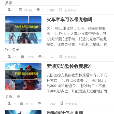
搬家 ...
jl
01-26
0
362
文章列表
火车客车可以带宠物吗
火车 可以 带宠物，但有一些限制和要
求： 1. 托运 ：火车允许携带宠物，但
必须办理托运手续。托运的宠物不能是
蛇类、猛兽类动物，可以托运猫咪、狗
狗、兔子...
hc
01-25
0
47
文章列表
罗湖安防监控收费标准
安防监控安装的收费标准通常有以下几
种方式： 1. 按点位收费 ： 小型项目：
约300~400元/点位。 标准施工：不低
于400元/点位，可能因施工难度增加而
更高。 高...
lh
01-25
0
362
文章列表
狗狗呕吐怎么用药