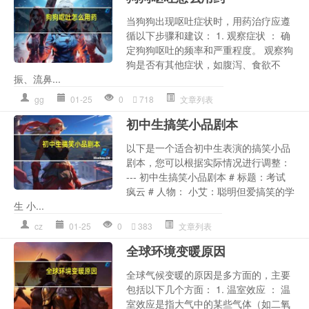
当狗狗出现呕吐症状时，用药治疗应遵
循以下步骤和建议： 1. 观察症状 ： 确
定狗狗呕吐的频率和严重程度。 观察狗
狗是否有其他症状，如腹泻、食欲不
振、流鼻...
gg
01-25
0
718
文章列表
初中生搞笑小品剧本
以下是一个适合初中生表演的搞笑小品
剧本，您可以根据实际情况进行调整：
--- 初中生搞笑小品剧本 # 标题：考试
疯云 # 人物： 小艾：聪明但爱搞笑的学
生 小...
cz
01-25
0
383
文章列表
全球环境变暖原因
全球气候变暖的原因是多方面的，主要
包括以下几个方面： 1. 温室效应 ： 温
室效应是指大气中的某些气体（如二氧