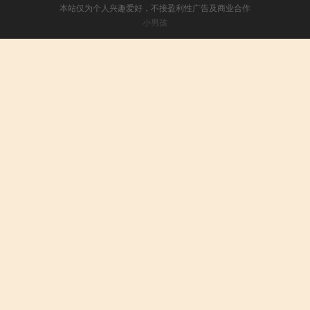
本站仅为个人兴趣爱好，不接盈利性广告及商业合作
小男孩