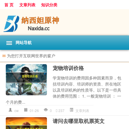
首 页
文章列表
知识分类
网站导航
✉
为您打开互联网世界的窗户
宠物培训价格
学宠物培训的费用因多种因素而异，包
括培训内容、培训师的资质、所在地区
以及培训机构的性质等。以下是一些具
体的费用范围： 1. 一般宠物培训 ： 一
个月的费...
cw
01-26
0
237
文章列表
请问去哪里取机票英文