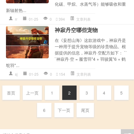
化碳、甲烷、水蒸气等）能够吸收和重
新辐射热...
rr
01-25
0
394
文章列表
神寂丹空哪些宠物
在《妄想山海》这款游戏中，神寂丹是
一种用于提升宠物等级的珍贵物品。根
据提供的信息，神寂丹·空配方如下： ``
`神寂丹·空 = 履雪羽*4 + 羽骏翼*6 + 鹤
鸵羽*...
sj
01-25
0
154
文章列表
首页
上一页
1
2
3
4
5
6
下一页
尾页