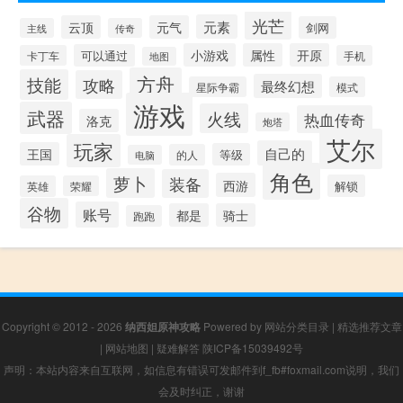
光芒
元素
云顶
元气
剑网
主线
传奇
小游戏
属性
开原
可以通过
卡丁车
手机
地图
方舟
技能
攻略
最终幻想
星际争霸
模式
游戏
武器
火线
热血传奇
洛克
炮塔
艾尔
玩家
自己的
王国
等级
的人
电脑
角色
萝卜
装备
西游
解锁
英雄
荣耀
谷物
账号
都是
骑士
跑跑
Copyright © 2012 - 2026
纳西妲原神攻略
Powered by
网站分类目录
|
精选推荐文章
|
网站地图
|
疑难解答
陕ICP备15039492号
声明：本站内容来自互联网，如信息有错误可发邮件到f_fb#foxmail.com说明，我们
会及时纠正，谢谢