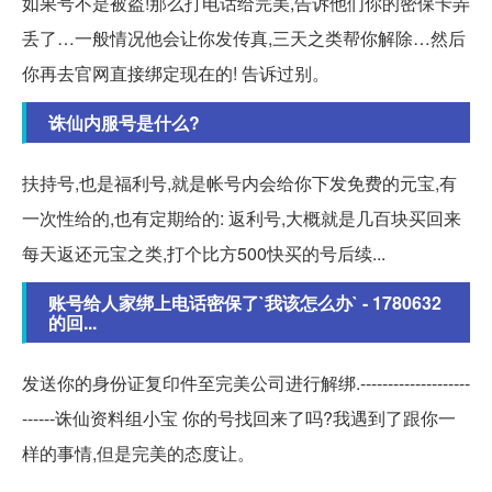
如果号不是被盗!那么打电话给完美,告诉他们你的密保卡弄
丢了…一般情况他会让你发传真,三天之类帮你解除…然后
你再去官网直接绑定现在的! 告诉过别。
诛仙内服号是什么?
扶持号,也是福利号,就是帐号内会给你下发免费的元宝,有
一次性给的,也有定期给的: 返利号,大概就是几百块买回来
每天返还元宝之类,打个比方500快买的号后续...
账号给人家绑上电话密保了`我该怎么办` - 1780632
的回...
发送你的身份证复印件至完美公司进行解绑.--------------------
------诛仙资料组小宝 你的号找回来了吗?我遇到了跟你一
样的事情,但是完美的态度让。