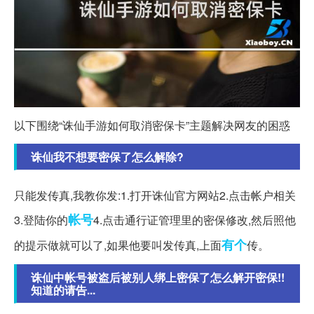
以下围绕“诛仙手游如何取消密保卡”主题解决网友的困惑
诛仙我不想要密保了怎么解除?
只能发传真,我教你发:1.打开诛仙官方网站2.点击帐户相关
帐号
3.登陆你的
4.点击通行证管理里的密保修改,然后照他
有个
的提示做就可以了,如果他要叫发传真,上面
传。
诛仙中帐号被盗后被别人绑上密保了怎么解开密保!!
知道的请告...