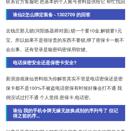
联系官方客服吧 把基本的个人账号资料提供给它 帮忙找回
诛仙2怎么绑定装备 - 1302709 的回答
去钱庄那儿锁(河阳炼器师对面),锁一个要10金,解锁要1元
宝。所以如果不是很珍贵的东西不要锁,绑了密保卡一般不
会出事。还有登录是输密码密保用软键。
电话保密安全还是保密卡安全?
新浪游戏诛仙资料组为你解答其实不管是电话密保还是密
保卡都不是100%不被盗电话密保有时候好像会打不通 我
倒没试过打不通 个人觉得,密保卡,电话密。
诛仙 我的手机令牌无缘无故换成别的序列号了 但记
得之前的序...