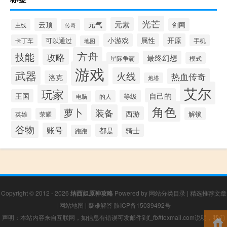
光芒
元素
云顶
元气
剑网
主线
传奇
小游戏
属性
开原
可以通过
卡丁车
手机
地图
方舟
技能
攻略
最终幻想
星际争霸
模式
游戏
武器
火线
热血传奇
洛克
炮塔
艾尔
玩家
自己的
王国
等级
的人
电脑
角色
萝卜
装备
西游
解锁
英雄
荣耀
谷物
账号
都是
骑士
跑跑
Copyright © 2012 - 2026
纳西妲原神攻略
Powered by
网站分类目录
|
精选推荐文章
|
网站地图
|
疑难解答
陕ICP备15039492号
声明：本站内容来自互联网，如信息有错误可发邮件到f_fb#foxmail.com说明，我们