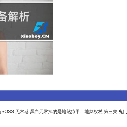
街BOSS 无常巷 黑白无常掉的是地煞猿甲、地煞权杖 第三关 鬼门