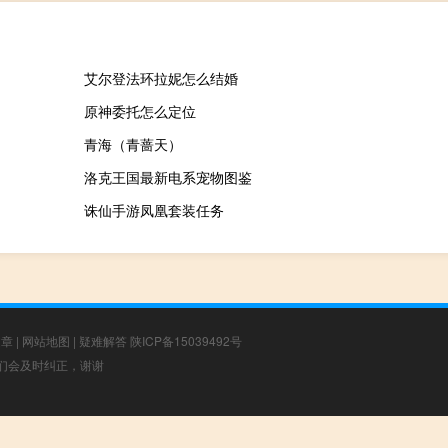
艾尔登法环拉妮怎么结婚
原神委托怎么定位
青海（青蔷天）
洛克王国最新电系宠物图鉴
诛仙手游凤凰套装任务
文章
|
网站地图
|
疑难解答
陕ICP备15039492号
，我们会及时纠正，谢谢