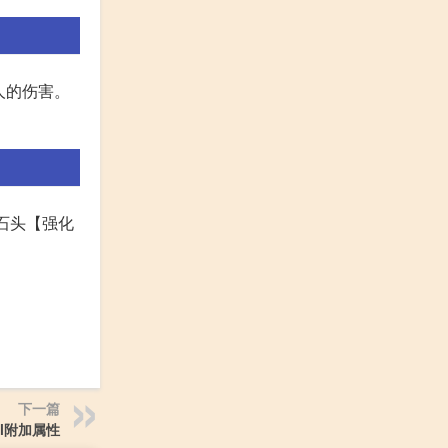
人的伤害。
级石头【强化
下一篇
l附加属性