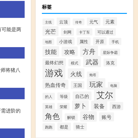
标签
元素
云顶
元气
主线
传奇
有可能是两
光芒
剑网
可以通过
卡丁车
小游戏
属性
开原
手机
地图
方舟
技能
攻略
星际争霸
武器
最终幻想
洛克
模式
游戏
计师将猪八
火线
炮塔
玩家
热血传奇
王国
电脑
艾尔
自己的
等级
的人
萝卜
装备
西游
英雄
荣耀
所需进阶的
角色
谷物
账号
解锁
都是
骑士
跑跑