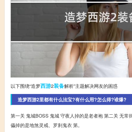
西游
装备
以下围绕“造梦
2
解析”主题解决网友的困惑
造梦西游2里都有什么法宝?有什么用?怎么得?谁爆?
第一关 鬼城BOSS 鬼城 守夜人掉的是老者袍 第二关 无常
儡掉的是地煞灵戒、罗刹鬼衣 第。