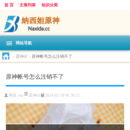
首 页
文章列表
知识分类
网站导航
>
原神ol
>
原神帐号怎么注销不了
原神帐号怎么注销不了
原神ol
网友:
ysz
2024-02-18 06:38:15