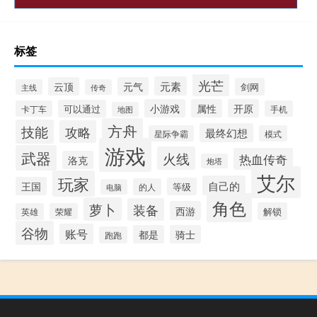
标签
光芒
元素
云顶
元气
剑网
主线
传奇
小游戏
属性
开原
可以通过
卡丁车
手机
地图
方舟
技能
攻略
最终幻想
星际争霸
模式
游戏
武器
火线
热血传奇
洛克
炮塔
艾尔
玩家
自己的
王国
等级
的人
电脑
角色
萝卜
装备
西游
解锁
英雄
荣耀
谷物
账号
都是
骑士
跑跑