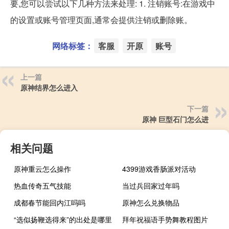
要,您可以尝试以下几种方法来处理: 1. 注销账号:在游戏中
的设置或账号管理页面,通常会提供注销或删除账。
网络标签：
客服
开原
账号
上一篇
原神结界怎么进入
下一篇
原神 巨型石门怎么进
相关问题
原神重云怎么操作
4399游戏香肠派对活动
热血传奇五气技能
当过兵回家过年吗
成都春节能回内江吗吗
原神怎么兑换物品
“选似扬鞭选得来”的出处是哪里
拜年祝福语手势舞教程图片