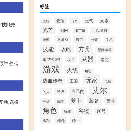
标签
元素
云顶
元气
主线
传奇
和技能效
光芒
剑网
可以通过
卡丁车
小游戏
属性
开原
手机
地图
方舟
技能
攻略
星际争霸
武器
最终幻想
洛克
模式
入原神游戏
游戏
火线
炮塔
玩家
热血传奇
王国
电脑
艾尔
自己的
等级
的人
萝卜
装备
西游
英雄
荣耀
互动,选择
角色
谷物
账号
解锁
都是
骑士
跑跑