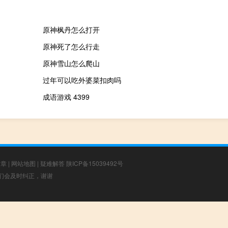
原神枫丹怎么打开
原神死了怎么行走
原神雪山怎么爬山
过年可以吃外婆菜扣肉吗
成语游戏 4399
文章
|
网站地图
|
疑难解答
陕ICP备15039492号
，我们会及时纠正，谢谢