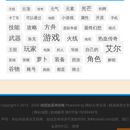
光芒
元素
云顶
元气
剑网
主线
传奇
小游戏
属性
开原
可以通过
卡丁车
手机
地图
方舟
技能
攻略
最终幻想
星际争霸
模式
游戏
武器
火线
热血传奇
洛克
炮塔
艾尔
玩家
自己的
王国
等级
的人
电脑
角色
萝卜
装备
西游
解锁
英雄
荣耀
谷物
账号
都是
骑士
跑跑
Copyright © 2012 - 2026
纳西妲原神攻略
Powered by
网站分类目录
|
精选推荐文章
|
网站地图
|
疑难解答
陕ICP备15039492号
声明：本站内容来自互联网，如信息有错误可发邮件到f_fb#foxmail.com说明，我们
会及时纠正，谢谢