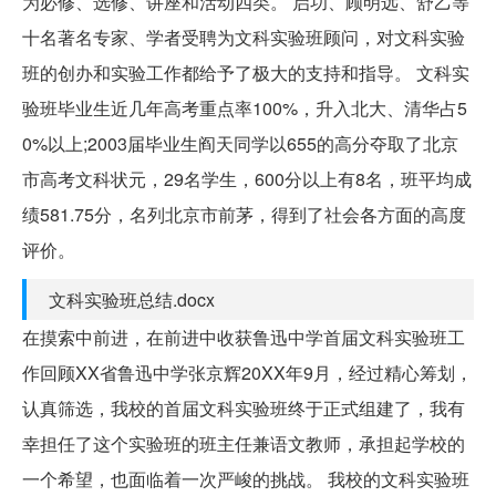
为必修、选修、讲座和活动四类。 启功、顾明远、舒乙等
十名著名专家、学者受聘为文科实验班顾问，对文科实验
班的创办和实验工作都给予了极大的支持和指导。 文科实
验班毕业生近几年高考重点率100%，升入北大、清华占5
0%以上;2003届毕业生阎天同学以655的高分夺取了北京
市高考文科状元，29名学生，600分以上有8名，班平均成
绩581.75分，名列北京市前茅，得到了社会各方面的高度
评价。
文科实验班总结.docx
在摸索中前进，在前进中收获鲁迅中学首届文科实验班工
作回顾XX省鲁迅中学张京辉20XX年9月，经过精心筹划，
认真筛选，我校的首届文科实验班终于正式组建了，我有
幸担任了这个实验班的班主任兼语文教师，承担起学校的
一个希望，也面临着一次严峻的挑战。 我校的文科实验班