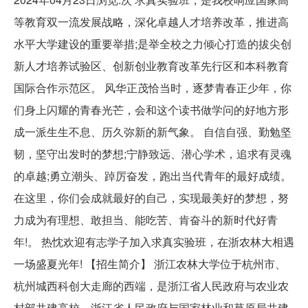
等教育双一流发展战略，深化卓越人才培养改革，推进高
水平大学建设的重要举措;是举全校之力倾心打造的拔尖创
新人才培养试验区、创新创业教育改革先行区和本科教育
国际合作示范区。 风华正茂恰当时，逐梦青春正少年，你
们身上闪耀的青春光芒，会和这个读书做学问的好地方形
成一派生生不息、历久弥新的新气象。 自信自强、勤勉坚
韧，坚守出发时的梦想;宁静致远、潜心学术，追求有灵魂
的卓越;勇立潮头、踔厉奋发，跑出当代青年的最好成绩。
在这里，你们会成就最好的自己，实现最美好的梦想，努
力成为有理想、敢担当、能吃苦、肯奋斗的新时代好青
年!。 热忱欢迎有志学子加入求真实验班，在浙农林大相遇
一场盛夏光年! 【招生简介】 浙江农林大学位于杭州市、
杭州城西科创大走廊的西端，是浙江省人民政府与农业农
村部共建高校、浙江省人民政府与国家林业和草原局共建