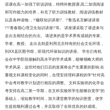
语课在高一加强了听说训练，特聘外教授课;高二加强阅读
和写作能力的培养，补充了听力训练教材、阅读训练教材
以及各种读物.，\"楹联知识讲座\"、\"鲁迅名言解读讲座
\"\"青春期心理卫生知识讲座\"等。 讲座课采取了请进来与
走出去相结合的办法。 请进来的是学术界有成就的专家、
学者、教授。 走出去则是利用北京特有的社会文化环境，
到XX县区图书馆，听现代环保知识的讲座。 学生们有机
会在中学阶段接触到高水平的学术成果，能够领略大师的
学术风采，这些对他们日后的发展将会产生重要的影响.在
重视文科课程变化的同时，合理安排理科课程的学*针对高
中会考对教学计划进行相应的调整。 文科实验班的化学会
考安排在高二第一学期，在文科实验班学生能够自觉学*的
基础上，缩短教学时间，加大课堂教学的知识密度，使学
生提前顺利通过会考，并且取得了全班优良的好成绩。