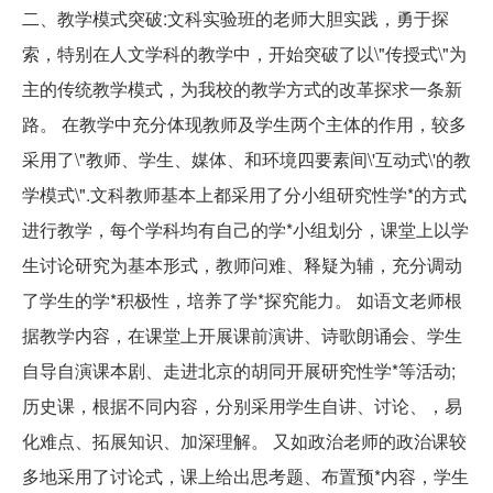
二、教学模式突破:文科实验班的老师大胆实践，勇于探
索，特别在人文学科的教学中，开始突破了以\"传授式\"为
主的传统教学模式，为我校的教学方式的改革探求一条新
路。 在教学中充分体现教师及学生两个主体的作用，较多
采用了\"教师、学生、媒体、和环境四要素间\'互动式\'的教
学模式\".文科教师基本上都采用了分小组研究性学*的方式
进行教学，每个学科均有自己的学*小组划分，课堂上以学
生讨论研究为基本形式，教师问难、释疑为辅，充分调动
了学生的学*积极性，培养了学*探究能力。 如语文老师根
据教学内容，在课堂上开展课前演讲、诗歌朗诵会、学生
自导自演课本剧、走进北京的胡同开展研究性学*等活动;
历史课，根据不同内容，分别采用学生自讲、讨论、，易
化难点、拓展知识、加深理解。 又如政治老师的政治课较
多地采用了讨论式，课上给出思考题、布置预*内容，学生