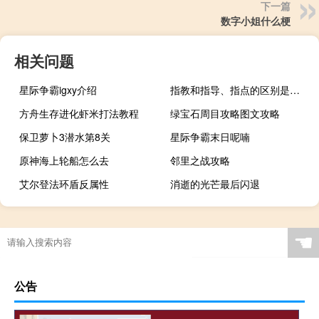
下一篇
数字小姐什么梗
相关问题
星际争霸igxy介绍
指教和指导、指点的区别是什么
方舟生存进化虾米打法教程
绿宝石周目攻略图文攻略
保卫萝卜3潜水第8关
星际争霸末日呢喃
原神海上轮船怎么去
邻里之战攻略
艾尔登法环盾反属性
消逝的光芒最后闪退
☚
公告