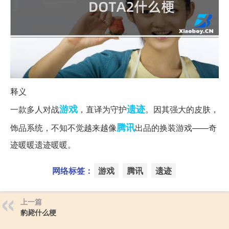
释义
游戏
遗迹
一款多人对战
，直译为守护
。因其强大的皮肤，
腾讯
饰品系统，不知不觉越来越像
出品的换装游戏——奇
迹暖暖遗迹暖暖。
网络标签：
游戏
腾讯
遗迹
上一篇
豹毙什么梗