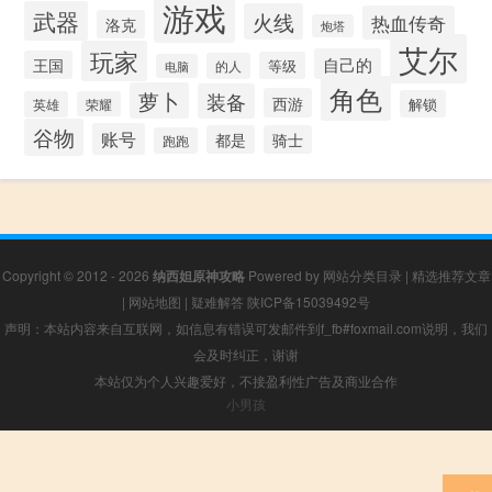
游戏
武器
火线
热血传奇
洛克
炮塔
艾尔
玩家
自己的
王国
等级
的人
电脑
角色
萝卜
装备
西游
解锁
英雄
荣耀
谷物
账号
都是
骑士
跑跑
Copyright © 2012 - 2026
纳西妲原神攻略
Powered by
网站分类目录
|
精选推荐文章
|
网站地图
|
疑难解答
陕ICP备15039492号
声明：本站内容来自互联网，如信息有错误可发邮件到f_fb#foxmail.com说明，我们
会及时纠正，谢谢
本站仅为个人兴趣爱好，不接盈利性广告及商业合作
小男孩