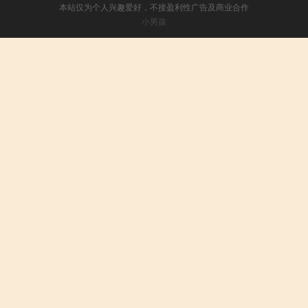
本站仅为个人兴趣爱好，不接盈利性广告及商业合作
小男孩