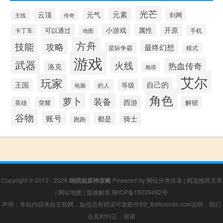
光芒
元素
云顶
元气
剑网
主线
传奇
小游戏
属性
开原
可以通过
卡丁车
手机
地图
方舟
技能
攻略
最终幻想
星际争霸
模式
游戏
武器
火线
热血传奇
洛克
炮塔
艾尔
玩家
自己的
王国
等级
的人
电脑
角色
萝卜
装备
西游
解锁
英雄
荣耀
谷物
账号
都是
骑士
跑跑
Copyright © 2012 - 2026
纳西妲原神攻略
Powered by
网站分类目录
|
精选推荐文章
|
网站地图
|
疑难解答
陕ICP备15039492号
声明：本站内容来自互联网，如信息有错误可发邮件到f_fb#foxmail.com说明，我们
会及时纠正，谢谢