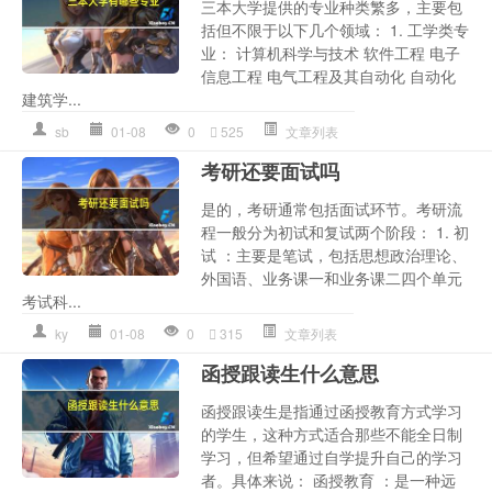
三本大学提供的专业种类繁多，主要包
括但不限于以下几个领域： 1. 工学类专
业： 计算机科学与技术 软件工程 电子
信息工程 电气工程及其自动化 自动化
建筑学...
sb
01-08
0
525
文章列表
考研还要面试吗
是的，考研通常包括面试环节。考研流
程一般分为初试和复试两个阶段： 1. 初
试 ：主要是笔试，包括思想政治理论、
外国语、业务课一和业务课二四个单元
考试科...
ky
01-08
0
315
文章列表
函授跟读生什么意思
函授跟读生是指通过函授教育方式学习
的学生，这种方式适合那些不能全日制
学习，但希望通过自学提升自己的学习
者。具体来说： 函授教育 ：是一种远