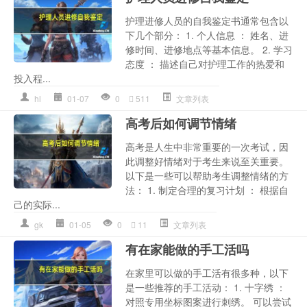
护理进修人员的自我鉴定书通常包含以
下几个部分： 1. 个人信息 ： 姓名、进
修时间、进修地点等基本信息。 2. 学习
态度 ： 描述自己对护理工作的热爱和
投入程...
hl
01-07
0
511
文章列表
高考后如何调节情绪
高考是人生中非常重要的一次考试，因
此调整好情绪对于考生来说至关重要。
以下是一些可以帮助考生调整情绪的方
法： 1. 制定合理的复习计划 ： 根据自
己的实际...
gk
01-05
0
11
文章列表
有在家能做的手工活吗
在家里可以做的手工活有很多种，以下
是一些推荐的手工活动： 1. 十字绣 ：
对照专用坐标图案进行刺绣。 可以尝试