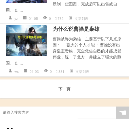
绣制一些图案，完成后可以出售或自
用。 2. ...
yz
01-05
0
782
文章列表
为什么说曹操是枭雄
曹操被称为枭雄，主要基于以下几点原
因： 1. 强大的个人才能 ：曹操没有出
身皇室贵族，完全凭借自己的才能成就
伟业，统一了北方，并建立了强大的魏
国。 2. ...
ws
01-03
0
381
文章列表
下一页
☚