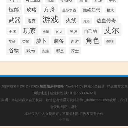
地图
方舟
技能
攻略
最终幻想
星际争霸
模式
游戏
武器
火线
热血传奇
洛克
炮塔
艾尔
玩家
自己的
王国
等级
的人
电脑
角色
萝卜
装备
西游
解锁
英雄
荣耀
谷物
账号
都是
骑士
跑跑
Copyright © 2012 - 2026
纳西妲原神攻略
Powered by
网站分类目录
|
精选推荐文章
|
网站地图
|
疑难解答
陕ICP备15039492号
声明：本站内容来自互联网，如信息有错误可发邮件到f_fb#foxmail.com说明，我们
会及时纠正，谢谢
本站仅为个人兴趣爱好，不接盈利性广告及商业合作
小男孩