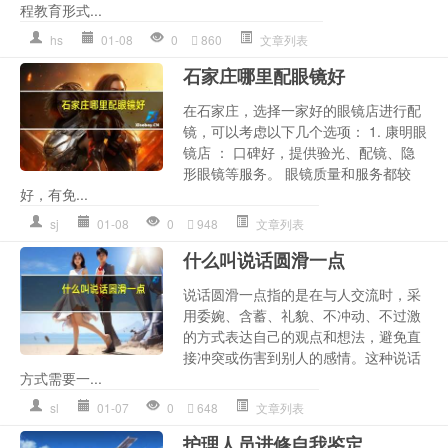
程教育形式...
hs
01-08
0
860
文章列表
石家庄哪里配眼镜好
在石家庄，选择一家好的眼镜店进行配
镜，可以考虑以下几个选项： 1. 康明眼
镜店 ： 口碑好，提供验光、配镜、隐
形眼镜等服务。 眼镜质量和服务都较
好，有免...
sj
01-08
0
948
文章列表
什么叫说话圆滑一点
说话圆滑一点指的是在与人交流时，采
用委婉、含蓄、礼貌、不冲动、不过激
的方式表达自己的观点和想法，避免直
接冲突或伤害到别人的感情。这种说话
方式需要一...
sl
01-07
0
648
文章列表
护理人员进修自我鉴定