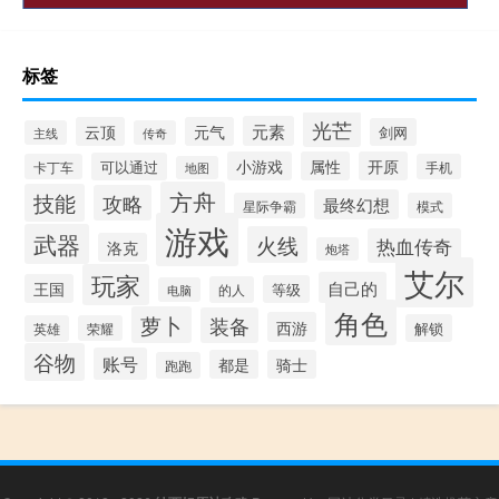
标签
光芒
元素
云顶
元气
剑网
主线
传奇
小游戏
属性
开原
可以通过
卡丁车
手机
地图
方舟
技能
攻略
最终幻想
星际争霸
模式
游戏
武器
火线
热血传奇
洛克
炮塔
艾尔
玩家
自己的
王国
等级
的人
电脑
角色
萝卜
装备
西游
解锁
英雄
荣耀
谷物
账号
都是
骑士
跑跑