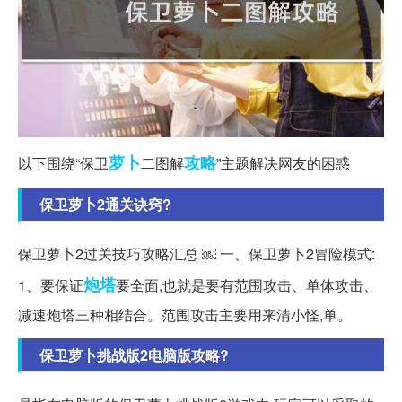
萝卜
攻略
以下围绕“保卫
二图解
”主题解决网友的困惑
保卫萝卜2通关诀窍?
保卫萝卜2过关技巧攻略汇总 ￼ 一、保卫萝卜2冒险模式:
炮塔
1、要保证
要全面,也就是要有范围攻击、单体攻击、
减速炮塔三种相结合。范围攻击主要用来清小怪,单。
保卫萝卜挑战版2电脑版攻略?