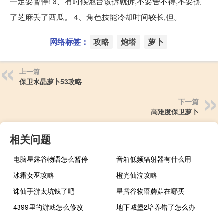
一定要暂停! 3、有时候炮台该拆就拆,不要舍不得,不要拣
了芝麻丢了西瓜。 4、角色技能冷却时间较长,但。
网络标签：
攻略
炮塔
萝卜
上一篇
保卫水晶萝卜53攻略
下一篇
高难度保卫萝卜
相关问题
电脑星露谷物语怎么暂停
音箱低频辐射器有什么用
冰霜女巫攻略
橙光仙泣攻略
诛仙手游太坑钱了吧
星露谷物语蘑菇在哪买
4399里的游戏怎么修改
地下城堡2培养错了怎么办