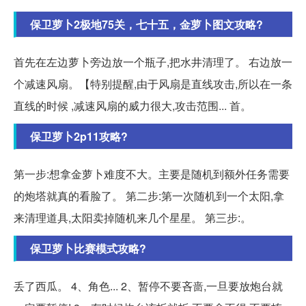
保卫萝卜2极地75关，七十五，金萝卜图文攻略?
首先在左边萝卜旁边放一个瓶子,把水井清理了。 右边放一
个减速风扇。【特别提醒,由于风扇是直线攻击,所以在一条
直线的时候 ,减速风扇的威力很大,攻击范围... 首。
保卫萝卜2p11攻略?
第一步:想拿金萝卜难度不大。主要是随机到额外任务需要
的炮塔就真的看脸了。 第二步:第一次随机到一个太阳,拿
来清理道具,太阳卖掉随机来几个星星。 第三步:。
保卫萝卜比赛模式攻略?
丢了西瓜。 4、角色... 2、暂停不要吝啬,一旦要放炮台就